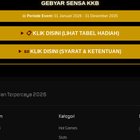
GEBYAR SENSA KKB
📅
Periode Event:
01 Januari 2026 - 31 Desember 2035
📋
KLIK DISINI (LIHAT TABEL HADIAH)
📜
KLIK DISINI (SYARAT & KETENTUAN)
 Dan Terpercaya 2026
rm
Kategori
i
Hot Games
Slots