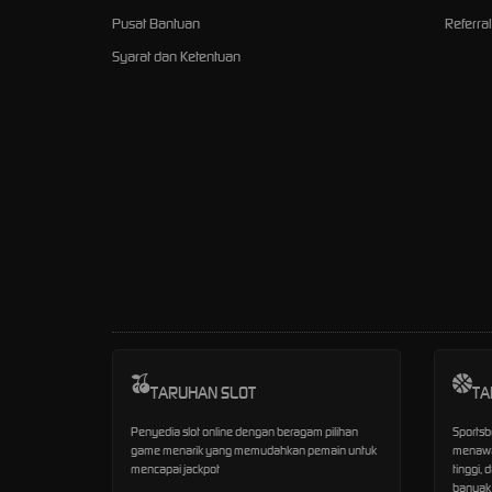
Pusat Bantuan
Referral
Syarat dan Ketentuan
TARUHAN SLOT
TA
Penyedia slot online dengan beragam pilihan
Sportsb
game menarik yang memudahkan pemain untuk
menawar
mencapai jackpot
tinggi,
banyak 