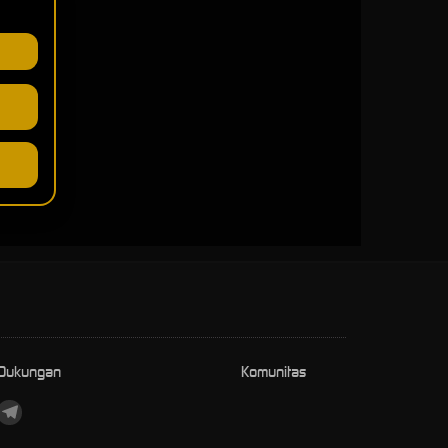
Dukungan
Komunitas